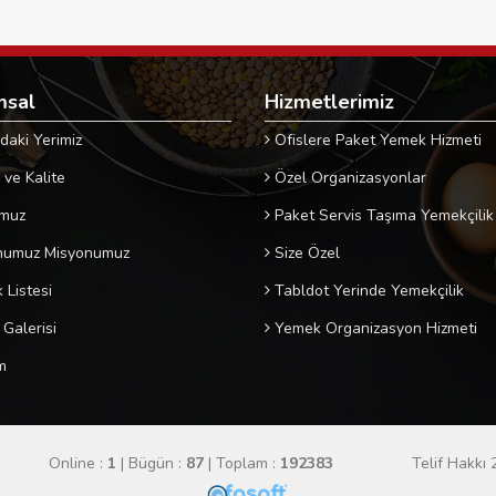
msal
Hizmetlerimiz
daki Yerimiz
Ofislere Paket Yemek Hizmeti
 ve Kalite
Özel Organizasyonlar
muz
Paket Servis Taşıma Yemekçilik
numuz Misyonumuz
Size Özel
Listesi
Tabldot Yerinde Yemekçilik
Galerisi
Yemek Organizasyon Hizmeti
m
Online :
1
| Bügün :
87
| Toplam :
192383
Telif Hakkı 