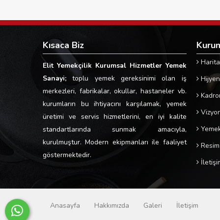
Kısaca Biz
Kuru
Harita
Elit Yemekçilik Kurumsal Hizmetler Yemek
Sanayi;
toplu yemek gereksinimi olan iş
Hijyen
merkezleri, fabrikalar, okullar, hastaneler vb.
Kadro
kurumların bu ihtiyacını karşılamak, yemek
Vizyo
üretimi ve servis hizmetlerini, en iyi kalite
Yemek 
standartlarında sunmak amacıyla,
kurulmuştur. Modern ekipmanları ile faaliyet
Resim 
göstermektedir.
İletişi
Anasayfa
Hakkımızda
Galeri
İletişim